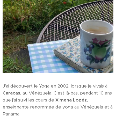
J'ai découvert le Yoga en 2002, lorsque je vivais à
Caracas
, au Vénézuela. C'est là-bas, pendant 10 ans
que j'ai suivi les cours de
Ximena Lopéz
,
enseignante renommée de yoga au Vénézuela et à
Panama.